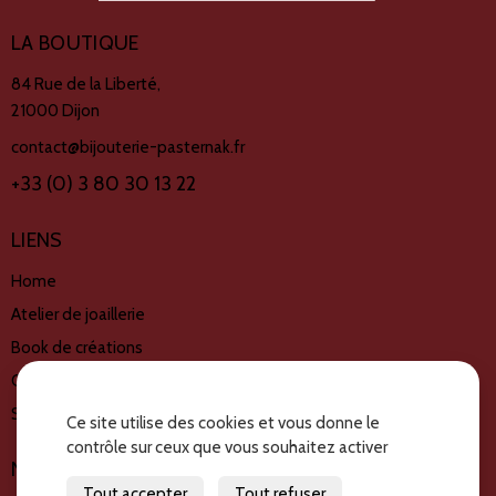
LA BOUTIQUE
84 Rue de la Liberté,
21000 Dijon
contact@bijouterie-pasternak.fr
+33 (0) 3 80 30 13 22
LIENS
Home
Atelier de joaillerie
Book de créations
Créations disponible
Services
Ce site utilise des cookies et vous donne le
contrôle sur ceux que vous souhaitez activer
NOUS SUIVRE
Tout accepter
Tout refuser