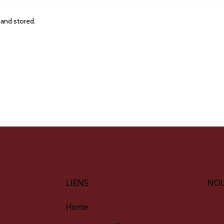
 and stored.
LIENS
NOU
Home