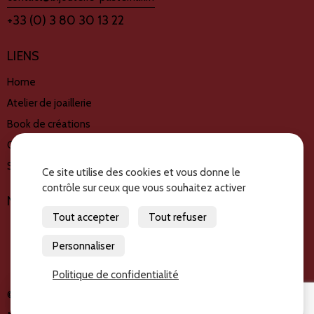
+33 (0) 3 80 30 13 22
LIENS
Home
Atelier de joaillerie
Book de créations
Créations disponible
Services
Ce site utilise des cookies et vous donne le
contrôle sur ceux que vous souhaitez activer
NOUS SUIVRE
Tout accepter
Tout refuser
Personnaliser
Politique de confidentialité
© Copyright 2026 – Bijouterie PASTERNAK